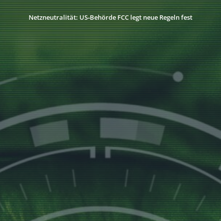
Netzneutralität: US‑Behörde FCC legt neue Regeln fest