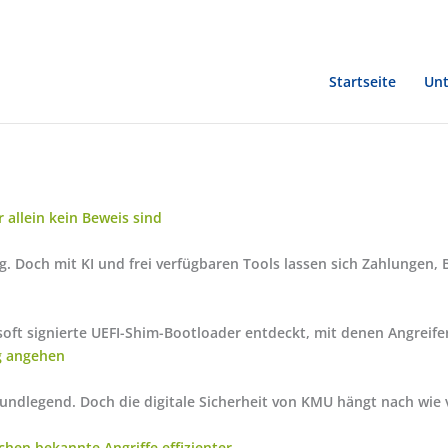
Startseite
Un
allein kein Beweis sind
leg. Doch mit KI und frei verfügbaren Tools lassen sich Zahlungen
rosoft signierte UEFI-Shim-Bootloader entdeckt, mit denen Angrei
ig angehen
grundlegend. Doch die digitale Sicherheit von KMU hängt nach wi
hen bekannte Angriffe effizienter