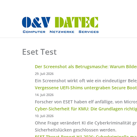
Zum
Inhalt
springen
Eset Test
Der Screenshot als Betrugsmasche: Warum Bilder 
29. Juli 2026
Ein Screenshot wirkt oft wie ein eindeutiger Be
Vergessene UEFI-Shims untergraben Secure Boot
14. Juli 2026
Forscher von ESET haben elf anfällige, von Mic
Cyber-Sicherheit für KMU: Die Grundlagen richt
10. Juli 2026
Ohne Frage verändert KI die Cyberkriminalität 
Sicherheitslücken geschlossen werden.
ESET Threat Report H1 2026: Cyberkriminelle mac