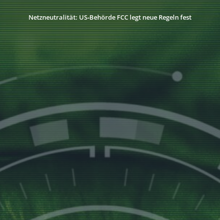
Netzneutralität: US‑Behörde FCC legt neue Regeln fest