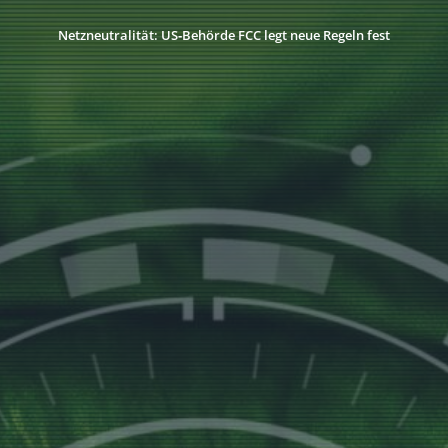
Netzneutralität: US‑Behörde FCC legt neue Regeln fest