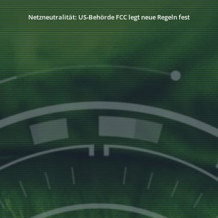
Netzneutralität: US‑Behörde FCC legt neue Regeln fest