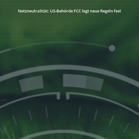
Netzneutralität: US‑Behörde FCC legt neue Regeln fest