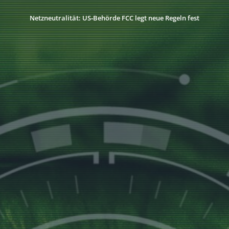
Netzneutralität: US‑Behörde FCC legt neue Regeln fest