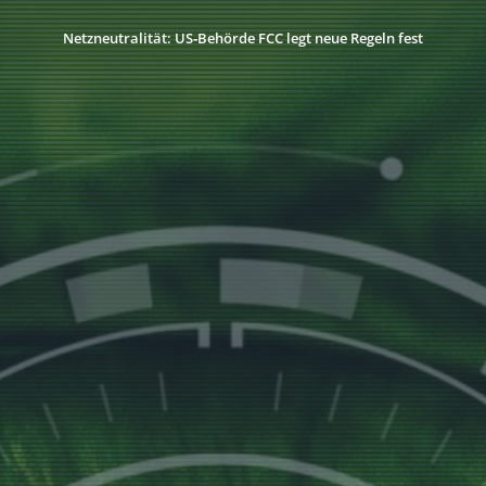
Netzneutralität: US‑Behörde FCC legt neue Regeln fest