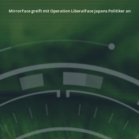
MirrorFace greift mit Operation LiberalFace Japans Politiker an