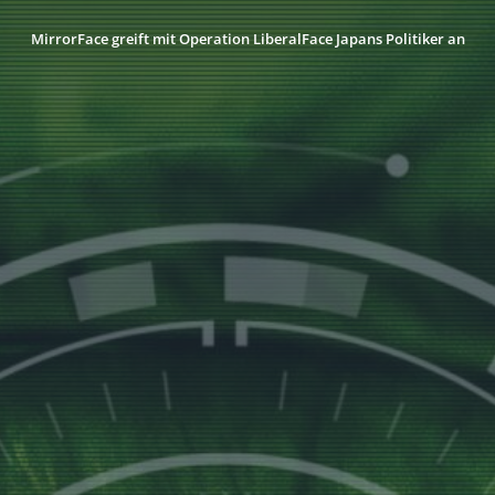
MirrorFace greift mit Operation LiberalFace Japans Politiker an