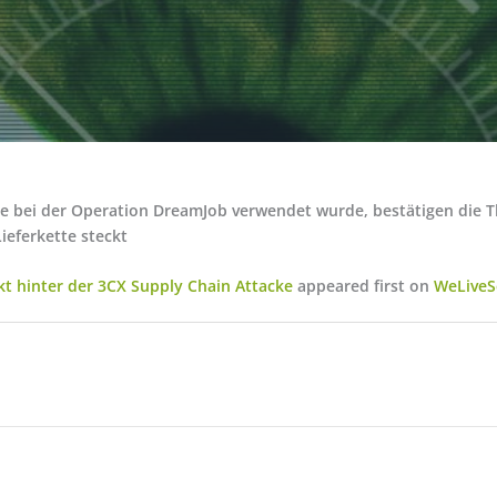
e bei der Operation DreamJob verwendet wurde, bestätigen die T
ieferkette steckt
kt hinter der 3CX Supply Chain Attacke
appeared first on
WeLiveS