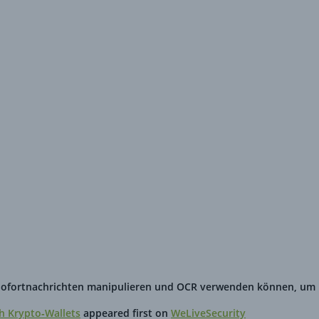
 Apps auf der Jagd nach Krypto
e Sofortnachrichten manipulieren und OCR verwenden können, um
h Krypto‑Wallets
appeared first on
WeLiveSecurity