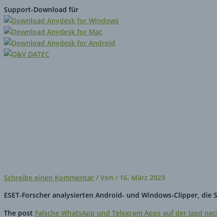
Zum
Hier
Name*
E-
Website
Support-Download für
Inhalt
eingeben…
Mail-
springen
Adresse*
Startseite
Unternehmen
Leistungen
Kontakt
Impressum
Falsche WhatsApp und Telegram
Schreibe einen Kommentar
/ Von
/
16. März 2023
ESET-Forscher analysierten Android- und Windows-Clipper, di
The post
Falsche WhatsApp und Telegram Apps auf der Jagd nac