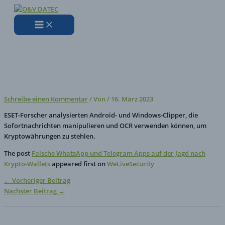
Zum
Hier
Name*
E-
Website
Inhalt
eingeben…
Mail-
springen
Adresse*
Falsche WhatsApp und Telegram
Apps auf der Jagd nach
Krypto‑Wallets
Schreibe einen Kommentar
/ Von
/
16. März 2023
ESET-Forscher analysierten Android- und Windows-Clipper, die
Sofortnachrichten manipulieren und OCR verwenden können, um
Kryptowährungen zu stehlen.
The post
Falsche WhatsApp und Telegram Apps auf der Jagd nach
Krypto‑Wallets
appeared first on
WeLiveSecurity
←
Vorheriger Beitrag
Nächster Beitrag
→