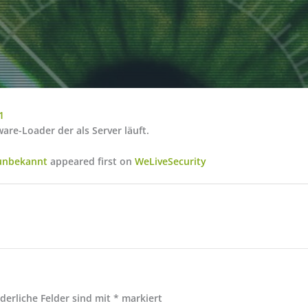
1
re-Loader der als Server läuft.
 unbekannt
appeared first on
WeLiveSecurity
rderliche Felder sind mit
*
markiert