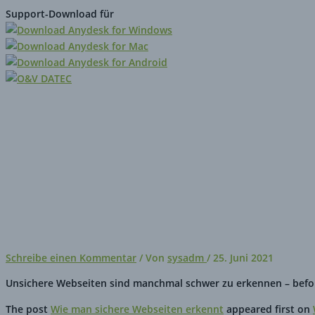
Zum
Hier
Name*
E-
Website
Support-Download für
Inhalt
eingeben…
Mail-
springen
Adresse*
Startseite
Unternehmen
Leistungen
Kontakt
Impressum
Wie man sichere Webseiten er
Schreibe einen Kommentar
/ Von
sysadm
/
25. Juni 2021
Unsichere Webseiten sind manchmal schwer zu erkennen – befolge
The post
Wie man sichere Webseiten erkennt
appeared first on