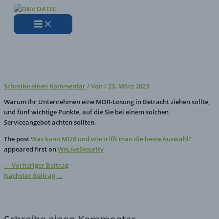
Zum
Hier
Name*
E-
Website
Inhalt
eingeben…
Mail-
springen
Adresse*
Was kann MDR und wie trifft
man die beste Auswahl?
Schreibe einen Kommentar
/ Von
/
23. März 2023
Warum Ihr Unternehmen eine MDR-Lösung in Betracht ziehen sollte,
und fünf wichtige Punkte, auf die Sie bei einem solchen
Serviceangebot achten sollten.
The post
Was kann MDR und wie trifft man die beste Auswahl?
appeared first on
WeLiveSecurity
←
Vorheriger Beitrag
Nächster Beitrag
→