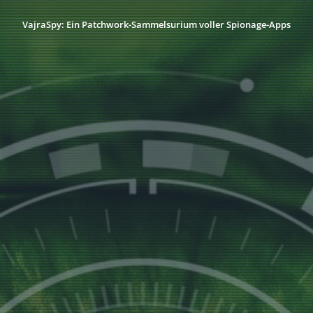
VajraSpy: Ein Patchwork-Sammelsurium voller Spionage-Apps