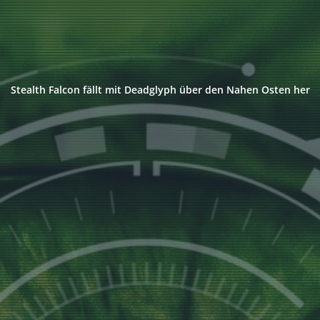
Stealth Falcon fällt mit Deadglyph über den Nahen Osten her