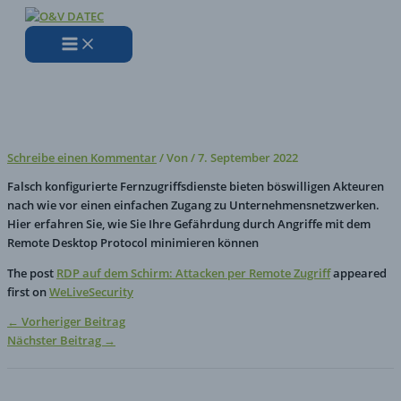
Zum
Hier
Name*
E-
Website
Inhalt
eingeben…
Mail-
springen
Adresse*
RDP auf dem Schirm: Attacken
per Remote Zugriff
Schreibe einen Kommentar
/ Von
/
7. September 2022
Falsch konfigurierte Fernzugriffsdienste bieten böswilligen Akteuren
nach wie vor einen einfachen Zugang zu Unternehmensnetzwerken.
Hier erfahren Sie, wie Sie Ihre Gefährdung durch Angriffe mit dem
Remote Desktop Protocol minimieren können
The post
RDP auf dem Schirm: Attacken per Remote Zugriff
appeared
first on
WeLiveSecurity
←
Vorheriger Beitrag
Nächster Beitrag
→