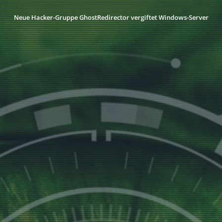
Neue Hacker-Gruppe GhostRedirector vergiftet Windows-Server