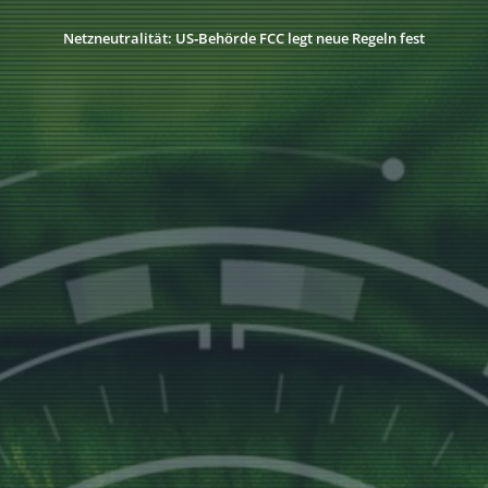
Netzneutralität: US‑Behörde FCC legt neue Regeln fest