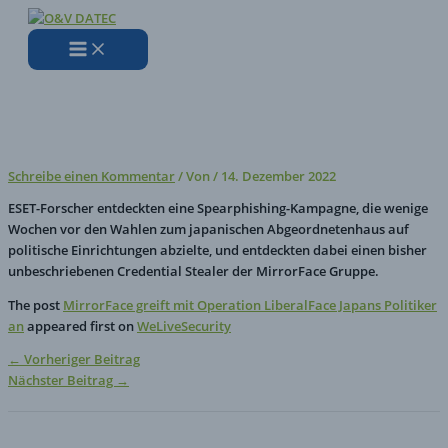
Zum
Hier
Name*
E-
Website
Inhalt
eingeben…
Mail-
springen
Adresse*
MirrorFace greift mit Operation
LiberalFace Japans Politiker an
Schreibe einen Kommentar
/ Von
/
14. Dezember 2022
ESET-Forscher entdeckten eine Spearphishing-Kampagne, die wenige
Wochen vor den Wahlen zum japanischen Abgeordnetenhaus auf
politische Einrichtungen abzielte, und entdeckten dabei einen bisher
unbeschriebenen Credential Stealer der MirrorFace Gruppe.
The post
MirrorFace greift mit Operation LiberalFace Japans Politiker
an
appeared first on
WeLiveSecurity
←
Vorheriger Beitrag
Nächster Beitrag
→