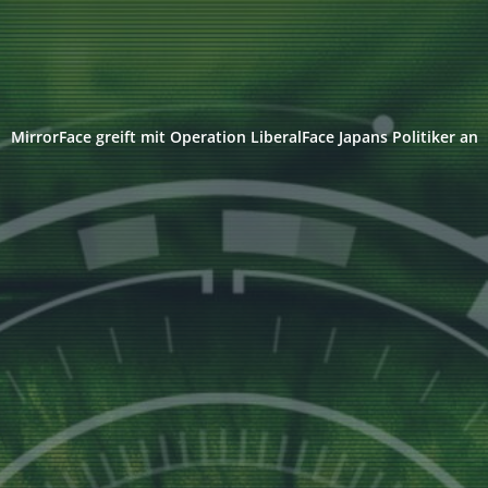
MirrorFace greift mit Operation LiberalFace Japans Politiker an