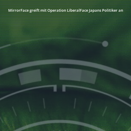
MirrorFace greift mit Operation LiberalFace Japans Politiker an