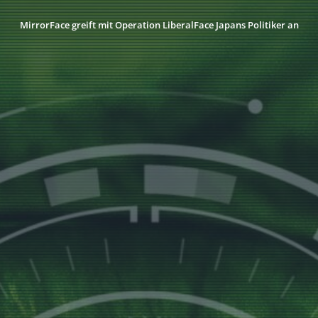
MirrorFace greift mit Operation LiberalFace Japans Politiker an