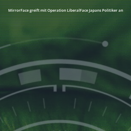
MirrorFace greift mit Operation LiberalFace Japans Politiker an