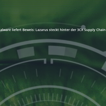
alware liefert Beweis: Lazarus steckt hinter der 3CX Supply Chain