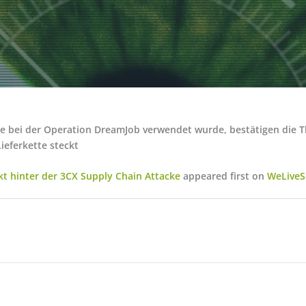
e bei der Operation DreamJob verwendet wurde, bestätigen die T
ieferkette steckt
kt hinter der 3CX Supply Chain Attacke
appeared first on
WeLiveS