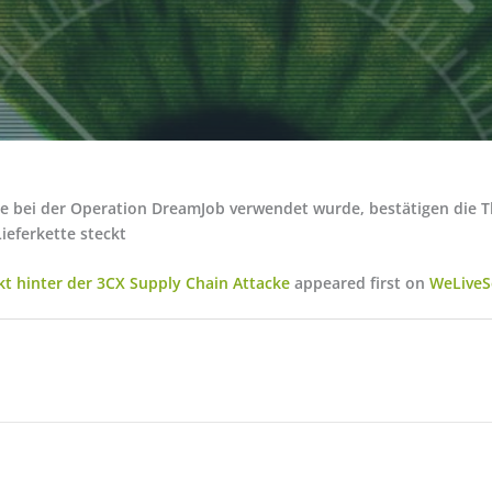
e bei der Operation DreamJob verwendet wurde, bestätigen die T
ieferkette steckt
kt hinter der 3CX Supply Chain Attacke
appeared first on
WeLiveS