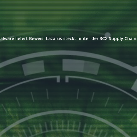
alware liefert Beweis: Lazarus steckt hinter der 3CX Supply Chain