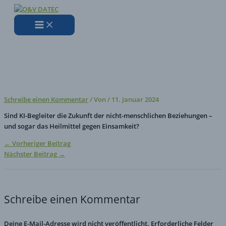
Zum
Hier
Name*
E-
Website
Inhalt
eingeben…
Mail-
springen
Adresse*
Künstliche Liebe? Online-
Beziehungen bekommen eine
ganz neue Bedeutung
Schreibe einen Kommentar
/ Von
/
11. Januar 2024
Sind KI-Begleiter die Zukunft der nicht-menschlichen Beziehungen –
und sogar das Heilmittel gegen Einsamkeit?
←
Vorheriger Beitrag
Nächster Beitrag
→
Schreibe einen Kommentar
Deine E-Mail-Adresse wird nicht veröffentlicht.
Erforderliche Felder