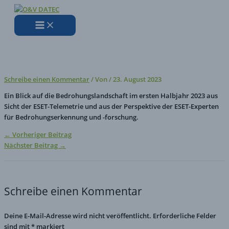
Zum
Hier
Name*
E-
Website
Inhalt
eingeben…
Mail-
springen
Adresse*
ESET Threat Report H1 2023
Schreibe einen Kommentar
/ Von
/
23. August 2023
Ein Blick auf die Bedrohungslandschaft im ersten Halbjahr 2023 aus
Sicht der ESET-Telemetrie und aus der Perspektive der ESET-Experten
für Bedrohungserkennung und -forschung.
←
Vorheriger Beitrag
Nächster Beitrag
→
Schreibe einen Kommentar
Deine E-Mail-Adresse wird nicht veröffentlicht.
Erforderliche Felder
sind mit
*
markiert