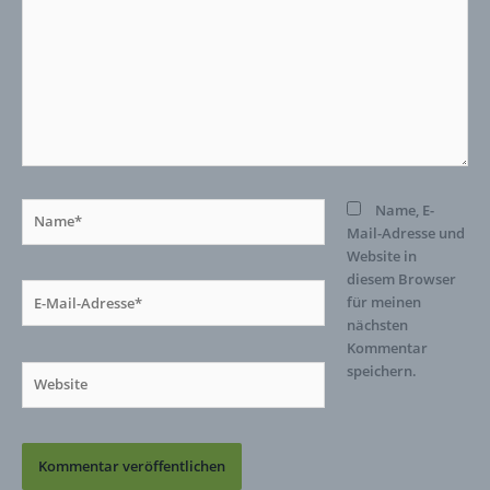
Name*
Name, E-
Mail-Adresse und
Website in
diesem Browser
E-
für meinen
Mail-
nächsten
Adresse*
Kommentar
speichern.
Website