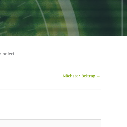
ioniert
Nächster Beitrag
→