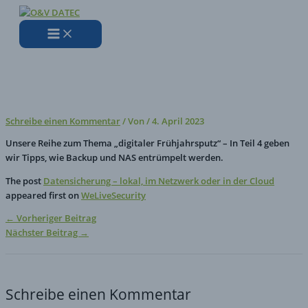
Zum
Hier
Name*
E-
Website
Inhalt
eingeben…
Mail-
springen
Adresse*
Datensicherung – lokal, im
Netzwerk oder in der Cloud
Schreibe einen Kommentar
/ Von
/
4. April 2023
Unsere Reihe zum Thema „digitaler Frühjahrsputz“ – In Teil 4 geben
wir Tipps, wie Backup und NAS entrümpelt werden.
The post
Datensicherung – lokal, im Netzwerk oder in der Cloud
appeared first on
WeLiveSecurity
←
Vorheriger Beitrag
Nächster Beitrag
→
Schreibe einen Kommentar