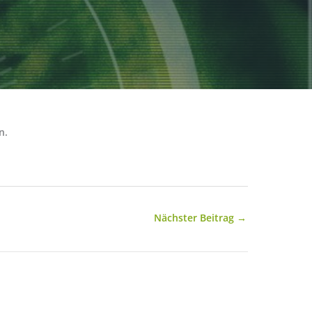
n.
Nächster Beitrag
→