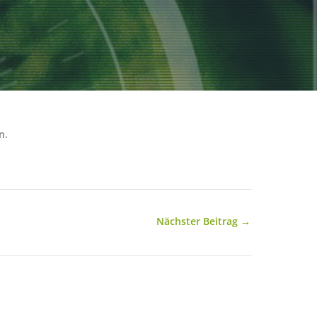
n.
Nächster Beitrag
→