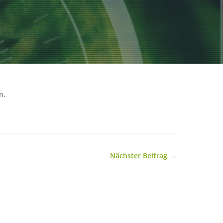
n.
Nächster Beitrag
→