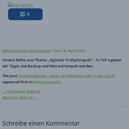
Zum
Hier
Name*
E-
Website
Inhalt
eingeben…
Mail-
springen
Adresse*
Datensicherung – lokal, im
Netzwerk oder in der Cloud
Schreibe einen Kommentar
/ Von
/
4. April 2023
Unsere Reihe zum Thema „digitaler Frühjahrsputz“ – In Teil 4 geben
wir Tipps, wie Backup und NAS entrümpelt werden.
The post
Datensicherung – lokal, im Netzwerk oder in der Cloud
appeared first on
WeLiveSecurity
←
Vorheriger Beitrag
Nächster Beitrag
→
Schreibe einen Kommentar