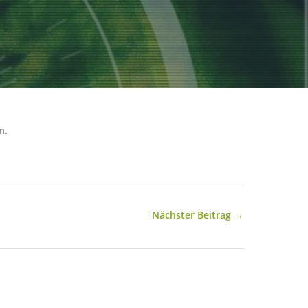
n.
Nächster Beitrag
→