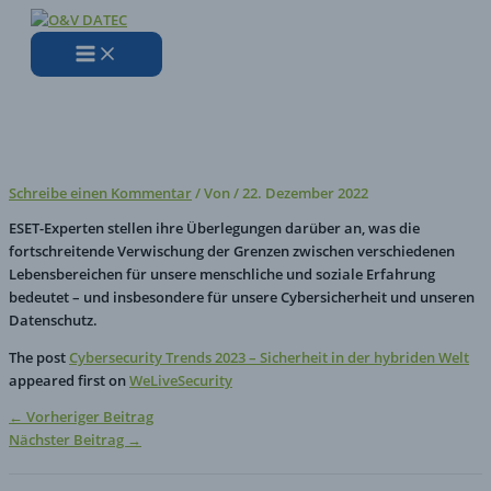
Zum
Hier
Name*
E-
Website
Inhalt
eingeben…
Mail-
springen
Adresse*
Cybersecurity Trends 2023 –
Sicherheit in der hybriden Welt
Schreibe einen Kommentar
/ Von
/
22. Dezember 2022
ESET-Experten stellen ihre Überlegungen darüber an, was die
fortschreitende Verwischung der Grenzen zwischen verschiedenen
Lebensbereichen für unsere menschliche und soziale Erfahrung
bedeutet – und insbesondere für unsere Cybersicherheit und unseren
Datenschutz.
The post
Cybersecurity Trends 2023 – Sicherheit in der hybriden Welt
appeared first on
WeLiveSecurity
←
Vorheriger Beitrag
Nächster Beitrag
→